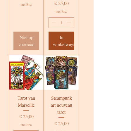
Prijs
€ 25,00
incl.Btw
incl.Btw
Niet op
In
voorraad
winkelwagen
Tarot van
Steampunk
Marseille
art nouveau
tarot
Prijs
€ 25,00
Prijs
€ 25,00
incl.Btw