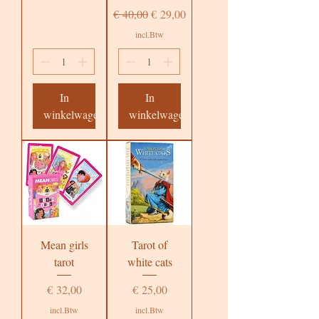
Normale prijs
Verkoopprijs
€ 40,00
€ 29,00
incl.Btw
In
In
winkelwagen
winkelwagen
Mean girls
Tarot of
tarot
white cats
Prijs
Prijs
€ 32,00
€ 25,00
incl.Btw
incl.Btw