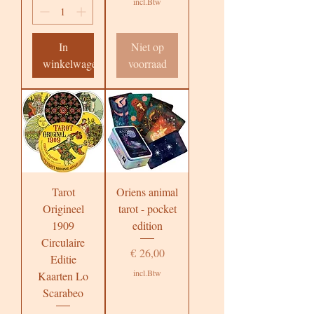
incl.Btw
In
Niet op
winkelwagen
voorraad
Tarot
Oriens animal
Origineel
tarot - pocket
1909
edition
Circulaire
Prijs
€ 26,00
Editie
incl.Btw
Kaarten Lo
Scarabeo