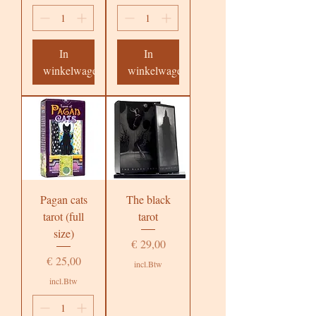
In
In
winkelwagen
winkelwagen
Pagan cats
The black
tarot (full
tarot
size)
Prijs
€ 29,00
Prijs
€ 25,00
incl.Btw
incl.Btw