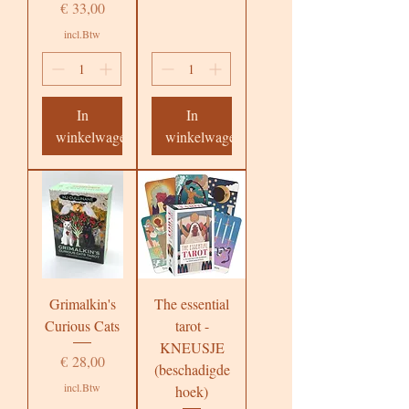
Prijs
€ 33,00
incl.Btw
In
In
winkelwagen
winkelwagen
Grimalkin's
The essential
Curious Cats
tarot -
KNEUSJE
Prijs
€ 28,00
(beschadigde
incl.Btw
hoek)