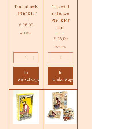
Tarot of owls
The wild
- POCKET
unknown
POCKET
Prijs
€ 26,00
tarot
incl.Btw
Prijs
€ 26,00
incl.Btw
In
In
winkelwagen
winkelwagen