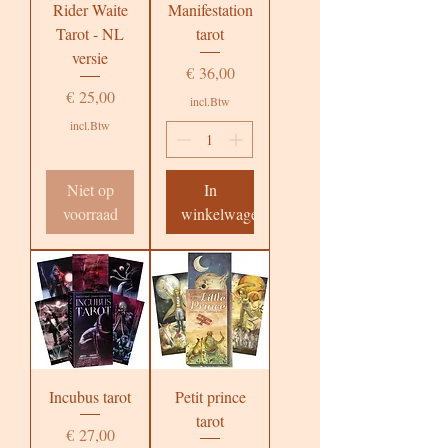
Rider Waite
Manifestation
Tarot - NL
tarot
versie
Prijs
€ 36,00
Prijs
€ 25,00
incl.Btw
incl.Btw
Niet op
In
voorraad
winkelwagen
Incubus tarot
Petit prince
tarot
Prijs
€ 27,00