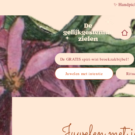
✨ Handpick
De GRATIS spiri-wiri broekzakbijbel!
Juwelen met intentie
Ritu
Juwelen met i