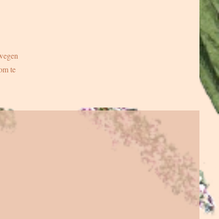
wegen
 om te