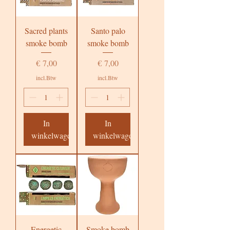
Sacred plants
Santo palo
smoke bomb
smoke bomb
Prijs
Prijs
€ 7,00
€ 7,00
incl.Btw
incl.Btw
In
In
winkelwagen
winkelwagen
Energetic
Smoke bomb