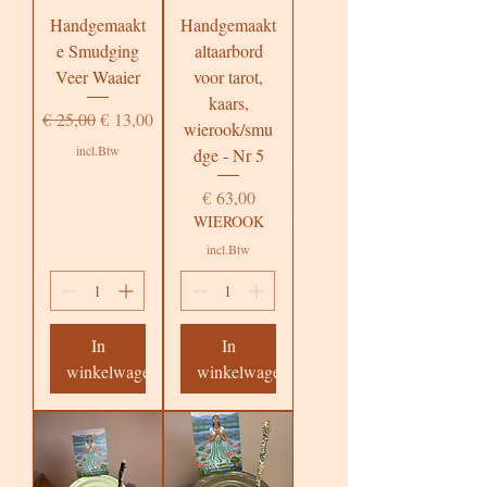
Handgemaakt
Handgemaakt
e Smudging
altaarbord
Veer Waaier
voor tarot,
kaars,
Normale prijs
Verkoopprijs
€ 25,00
€ 13,00
wierook/smu
incl.Btw
dge - Nr 5
Prijs
€ 63,00
WIEROOK
incl.Btw
In
In
winkelwagen
winkelwagen