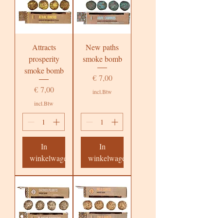
Attracts
New paths
prosperity
smoke bomb
smoke bomb
Prijs
€ 7,00
Prijs
€ 7,00
incl.Btw
incl.Btw
In
In
winkelwagen
winkelwagen