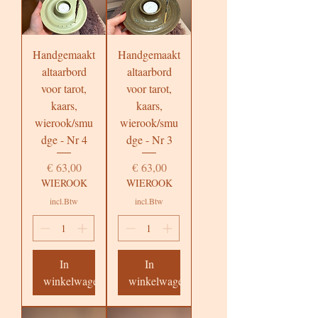
Handgemaakt
Handgemaakt
altaarbord
altaarbord
voor tarot,
voor tarot,
kaars,
kaars,
wierook/smu
wierook/smu
dge - Nr 4
dge - Nr 3
Prijs
Prijs
€ 63,00
€ 63,00
WIEROOK
WIEROOK
incl.Btw
incl.Btw
In
In
winkelwagen
winkelwagen