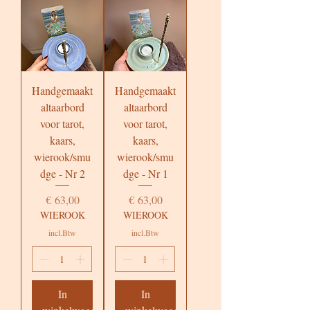
Handgemaakt
Handgemaakt
altaarbord
altaarbord
voor tarot,
voor tarot,
kaars,
kaars,
wierook/smu
wierook/smu
dge - Nr 2
dge - Nr 1
Prijs
Prijs
€ 63,00
€ 63,00
WIEROOK
WIEROOK
incl.Btw
incl.Btw
In
In