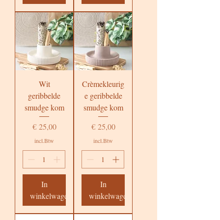
Wit
Crèmekleurig
geribbelde
e geribbelde
smudge kom
smudge kom
Prijs
Prijs
€ 25,00
€ 25,00
incl.Btw
incl.Btw
In
In
winkelwagen
winkelwagen