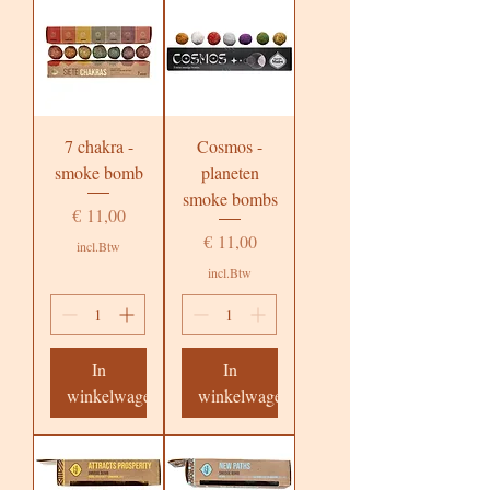
7 chakra -
Cosmos -
smoke bomb
planeten
smoke bombs
Prijs
€ 11,00
Prijs
€ 11,00
incl.Btw
incl.Btw
In
In
winkelwagen
winkelwagen