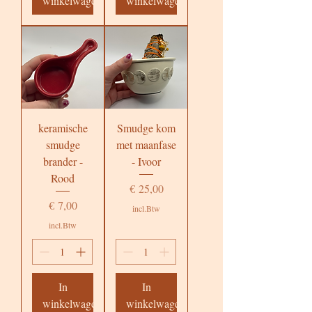
winkelwagen
winkelwagen
keramische
Smudge kom
smudge
met maanfase
brander -
- Ivoor
Rood
Prijs
€ 25,00
Prijs
€ 7,00
incl.Btw
incl.Btw
In
In
winkelwagen
winkelwagen