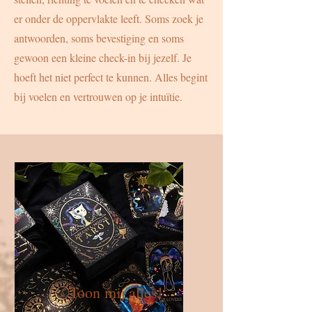
er onder de oppervlakte leeft. Soms zoek je
antwoorden, soms bevestiging en soms
gewoon een kleine check-in bij jezelf. Je
hoeft het niet perfect te kunnen. Alles begint
bij voelen en vertrouwen op je intuïtie.
Toon mij alles!