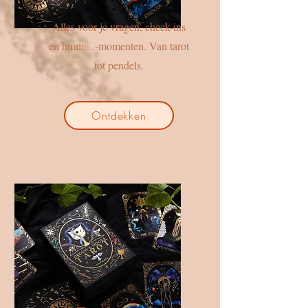
Alles voor je vragen, check-ins
en hmm…-momenten. Van tarot
tot pendels.
Ontdekken