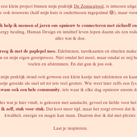
 een klein project binnen mijn praktijk
De Zonnegloed
, is intussen uitg
e ook trouwens (half mijn huis is ondertussen ingepalmd 😄), maar voor
jk help ik mensen al jaren om opnieuw te connecteren met zichzelf en 
nergy healing, Human Design en intuïtief leven lopen daarin als een ro
alles wat ik doe.
 kreeg ik met de paplepel mee.
Edelstenen, tarotkaarten en rituelen maken
n en mijn eigen groeiproces. Niet omdat het moet, maar omdat ze mij h
voelen en afstemmen. En dat gun ik jou ook.
 mijn praktijk stond ooit gewoon een klein kastje met edelstenen en kaa
stje groeide als snel uit tot iets veel groters. Wie weet later zelfs een fy
kwam ook een hele community
, iets waar ik elke dag opnieuw enorm 
les wat je hier vindt, is gekozen met aandacht, gevoel en liefde voor het
 ik zelf, stuk voor stuk.
Dat kost meer tijd, maar het zorgt ervoor dat ik 
kwaliteit, energie en magie kan staan. Daarom doe ik dat met plezier.
Laat je inspireren.