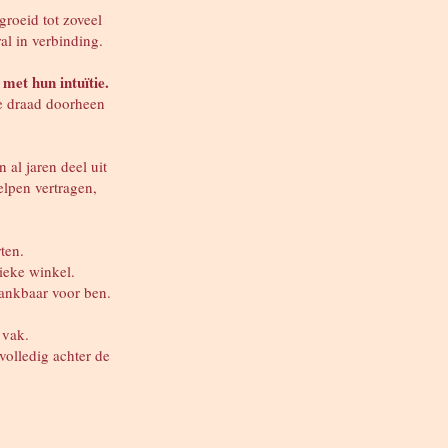
egroeid tot zoveel
al in verbinding.
met hun intuïtie.
de draad doorheen
 al jaren deel uit
elpen vertragen,
rten.
sieke winkel.
dankbaar voor ben.
 vak.
volledig achter de