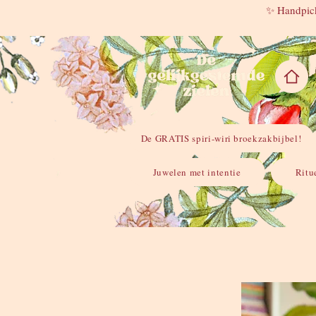
✨ Handpick
De GRATIS spiri-wiri broekzakbijbel!
Juwelen met intentie
Ritu