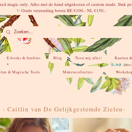
ed magic only. Alles met de hand uitgekozen of custom made. Stuk per
✨ Gratis verzending boven BE €100,- NL €150,-
E-books & freebies
Blog
Toon mij alles!
Kaarten &
elen & Magische Tools
Makerscollecties
Workshop
- Caitlin van De Gelijkgestemde Zielen-