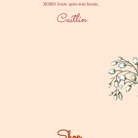
XOXO Jouw spiri-wiri bestie,
Caitlin
Shop