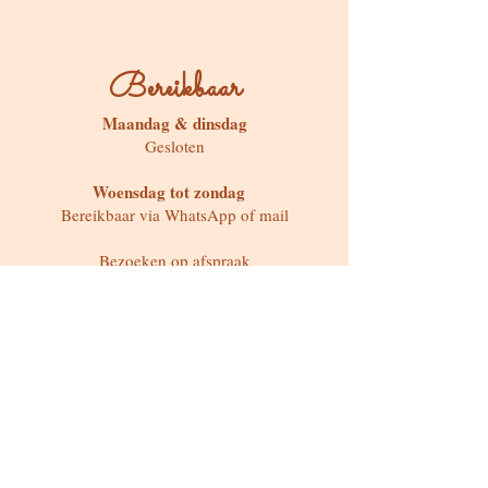
Bereikbaar
Maandag & dinsdag
Gesloten
Woensdag tot zondag
Bereikbaar via WhatsApp of mail
Bezoeken op afspraak
Stokstraat 65, Buken (Kampenhout)
Shop
Kaarten & Divinatie
Edelstenen & Kristallen
Juwelen met intentie
Rituelen & Magische Tools
Workshops & cursussen
Freebies