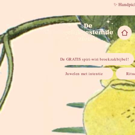
✨ Handpick
De GRATIS spiri-wiri broekzakbijbel!
Juwelen met intentie
Ritu