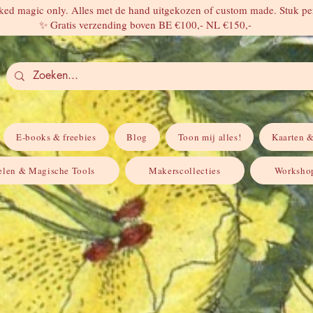
ed magic only. Alles met de hand uitgekozen of custom made. Stuk per
✨ Gratis verzending boven BE €100,- NL €150,-
E-books & freebies
Blog
Toon mij alles!
Kaarten &
elen & Magische Tools
Makerscollecties
Workshop