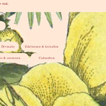
 stuk.
Inloggen
 Divinatie
Edelstenen & kristallen
s & cursussen
Cadeaubon