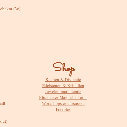
tchakra (3e)
Shop
Kaarten & Divinatie
Edelstenen & Kristallen
Juwelen met intentie
Rituelen & Magische Tools
ail
Workshops & cursussen
Freebies
out)