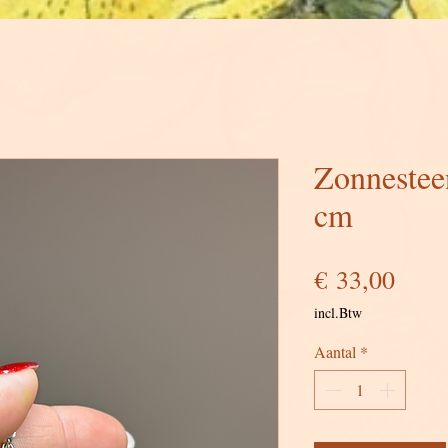
Zonnesteen
cm
Prijs
€ 33,00
incl.Btw
Aantal
*