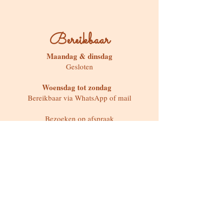
Bereikbaar
Maandag & dinsdag
Gesloten
Woensdag tot zondag
Bereikbaar via WhatsApp of mail
Bezoeken op afspraak
Stokstraat 65, Buken (Kampenhout)
Shop
Kaarten & Divinatie
Edelstenen & Kristallen
Juwelen met intentie
Rituelen & Magische Tools
Workshops & cursussen
Freebies