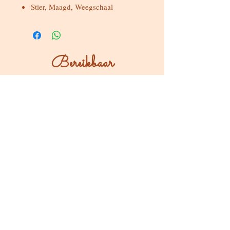
Stier, Maagd, Weegschaal
Bereikbaar
Maandag & dinsdag
Gesloten
Woensdag tot zondag
Bereikbaar via WhatsApp of mail
Bezoeken op afspraak
Stokstraat 65, Buken (Kampenhout)
Shop
Kaarten & Divinatie
Edelstenen & Kristallen
Juwelen met intentie
Rituelen & Magische Tools