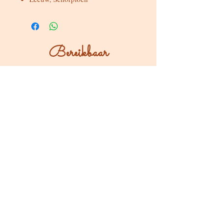
Bereikbaar
Maandag & dinsdag
Gesloten
Woensdag tot zondag
Bereikbaar via WhatsApp of mail
Bezoeken op afspraak
Stokstraat 65, Buken (Kampenhout)
Shop
Kaarten & Divinatie
Edelstenen & Kristallen
Juwelen met intentie
Rituelen & Magische Tools
Workshops & cursussen