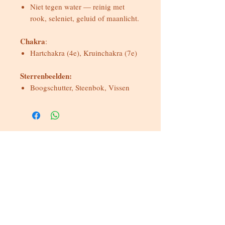
Niet tegen water — reinig met
rook, seleniet, geluid of maanlicht.
Chakra
:
Hartchakra (4e), Kruinchakra (7e)
Sterrenbeelden:
Boogschutter, Steenbok, Vissen
Bereikbaar
Maandag & dinsdag
Gesloten
Woensdag tot zondag
Bereikbaar via WhatsApp of mail
Bezoeken op afspraak