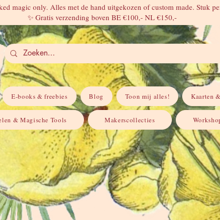
ed magic only. Alles met de hand uitgekozen of custom made. Stuk per
✨ Gratis verzending boven BE €100,- NL €150,-
E-books & freebies
Blog
Toon mij alles!
Kaarten &
elen & Magische Tools
Makerscollecties
Workshop