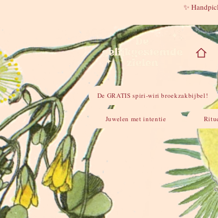
✨ Handpick
De GRATIS spiri-wiri broekzakbijbel!
Juwelen met intentie
Ritu