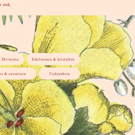
 stuk.
Inloggen
 Divinatie
Edelstenen & kristallen
s & cursussen
Cadeaubon