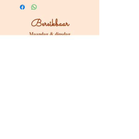
Bereikbaar
Maandag & dinsdag
Gesloten
Woensdag tot zondag
Bereikbaar via WhatsApp of mail
Bezoeken op afspraak
Stokstraat 65, Buken (Kampenhout)
Shop
Kaarten & Divinatie
Edelstenen & Kristallen
Juwelen met intentie
Rituelen & Magische Tools
Workshops & cursussen
Freebies