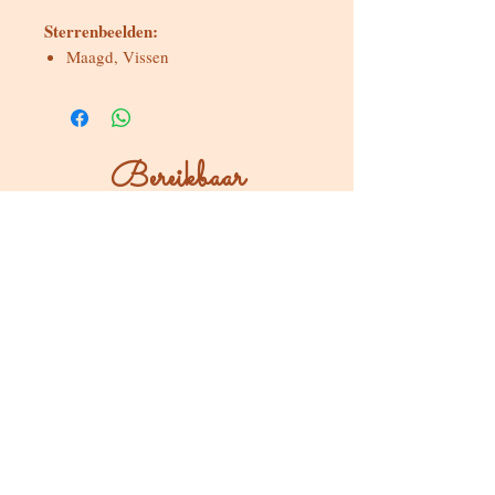
Sterrenbeelden:
Maagd, Vissen
Bereikbaar
Maandag & dinsdag
Gesloten
Woensdag tot zondag
Bereikbaar via WhatsApp of mail
Bezoeken op afspraak
Stokstraat 65, Buken (Kampenhout)
Shop
Kaarten & Divinatie
Edelstenen & Kristallen