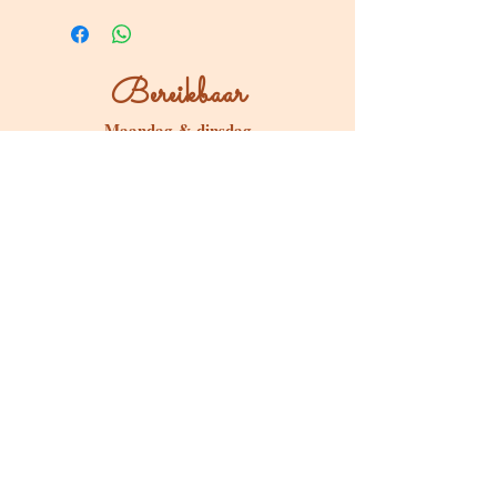
Bereikbaar
Maandag & dinsdag
Gesloten
Woensdag tot zondag
Bereikbaar via WhatsApp of mail
Bezoeken op afspraak
Stokstraat 65, Buken (Kampenhout)
Shop
Kaarten & Divinatie
Edelstenen & Kristallen
Juwelen met intentie
Rituelen & Magische Tools
Workshops & cursussen
Freebies