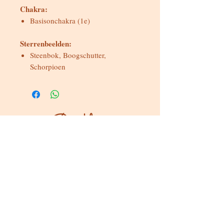
Chakra:
Basisonchakra (1e)
Sterrenbeelden:
Steenbok, Boogschutter,
Schorpioen
Bereikbaar
Maandag & dinsdag
Gesloten
Woensdag tot zondag
Bereikbaar via WhatsApp of mail
Bezoeken op afspraak
Stokstraat 65, Buken (Kampenhout)