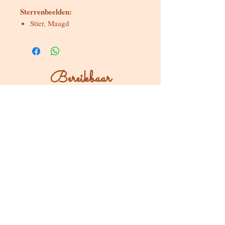
Sterrenbeelden:
Stier, Maagd
Bereikbaar
Maandag & dinsdag
Gesloten
Woensdag tot zondag
Bereikbaar via WhatsApp of mail
Bezoeken op afspraak
Stokstraat 65, Buken (Kampenhout)
Shop
Kaarten & Divinatie
Edelstenen & Kristallen