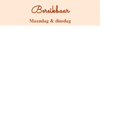
Bereikbaar
Maandag & dinsdag
Gesloten
Woensdag tot zondag
Bereikbaar via WhatsApp of mail
Bezoeken op afspraak
Stokstraat 65, Buken (Kampenhout)
Shop
Kaarten & Divinatie
Edelstenen & Kristallen
Juwelen met intentie
Rituelen & Magische Tools
Workshops & cursussen
Freebies