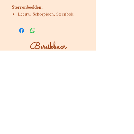
Sterrenbeelden:
Leeuw, Schorpioen, Steenbok
Bereikbaar
Maandag & dinsdag
Gesloten
Woensdag tot zondag
Bereikbaar via WhatsApp of mail
Bezoeken op afspraak
Stokstraat 65, Buken (Kampenhout)
Shop
Kaarten & Divinatie
Edelstenen & Kristallen