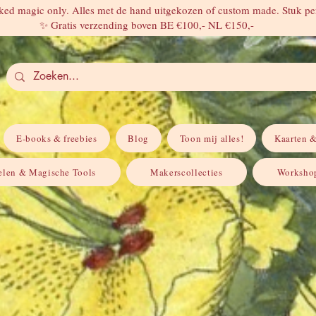
ed magic only. Alles met de hand uitgekozen of custom made. Stuk per
✨ Gratis verzending boven BE €100,- NL €150,-
E-books & freebies
Blog
Toon mij alles!
Kaarten &
elen & Magische Tools
Makerscollecties
Workshop