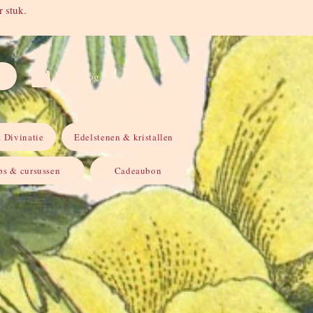
 stuk.
Inloggen
 Divinatie
Edelstenen & kristallen
s & cursussen
Cadeaubon