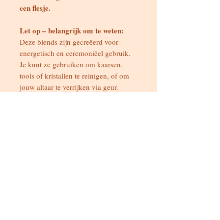
een flesje.
Let op – belangrijk om te weten:
Deze blends zijn gecreëerd voor
energetisch en ceremoniëel gebruik.
Je kunt ze gebruiken om kaarsen,
tools of kristallen te reinigen, of om
jouw altaar te verrijken via geur.
Hoewel ze met de hoogste zuiverheid
en zorg zijn gemaakt, zijn het geen
cosmetische producten of
geneesmiddelen.
niet bedoeld als vervanging
Ze zijn
van medische, psychologische of
professionele hulp of behandeling.
Gebruik ze altijd met je eigen intentie,
bewustzijn en verantwoordelijkheid.