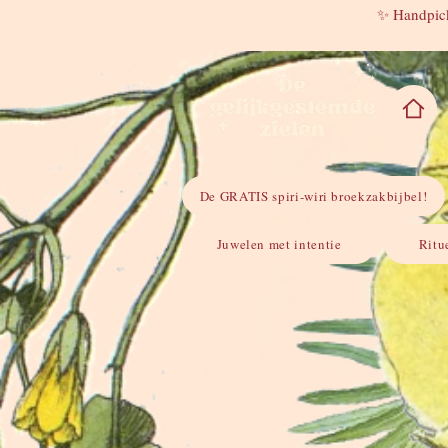
✨ Handpick
De GRATIS spiri-wiri broekzakbijbel!
Juwelen met intentie
Ritu