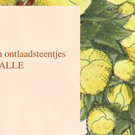
 ontlaadsteentjes
MALLE