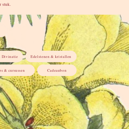
 stuk.
Inloggen
 Divinatie
Edelstenen & kristallen
s & cursussen
Cadeaubon