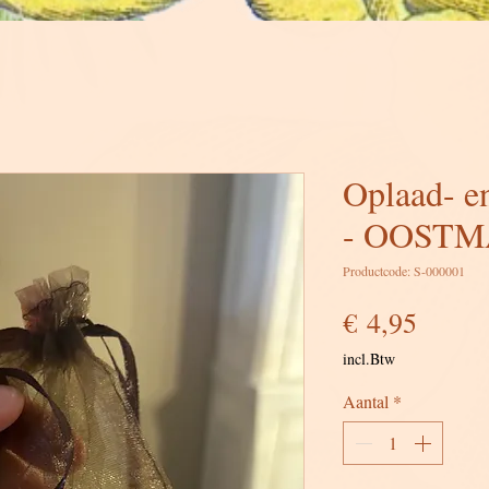
Oplaad- en
- OOST
Productcode: S-000001
Prijs
€ 4,95
incl.Btw
Aantal
*