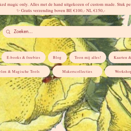
ed magic only. Alles met de hand uitgekozen of custom made. Stuk per
✨ Gratis verzending boven BE €100,- NL €150,-
E-books & freebies
Blog
Toon mij alles!
Kaarten &
elen & Magische Tools
Makerscollecties
Workshop