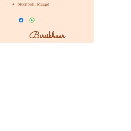
Steenbok, Maagd
Bereikbaar
Maandag & dinsdag
Gesloten
Woensdag tot zondag
Bereikbaar via WhatsApp of mail
Bezoeken op afspraak
Stokstraat 65, Buken (Kampenhout)
Shop
Kaarten & Divinatie
Edelstenen & Kristallen
Juwelen met intentie
Rituelen & Magische Tools