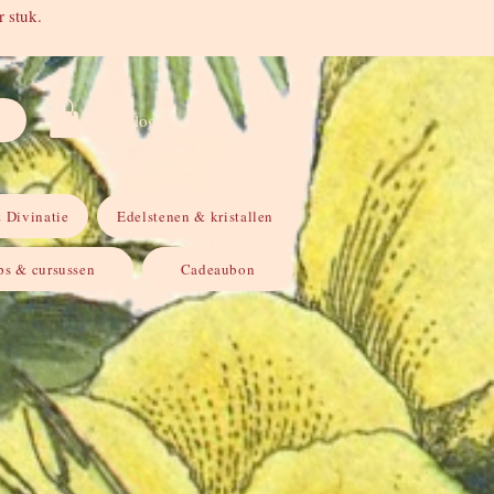
 stuk.
Inloggen
 Divinatie
Edelstenen & kristallen
s & cursussen
Cadeaubon