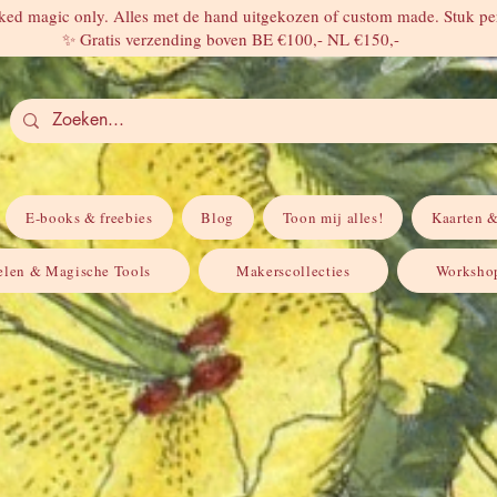
ed magic only. Alles met de hand uitgekozen of custom made. Stuk per
✨ Gratis verzending boven BE €100,- NL €150,-
E-books & freebies
Blog
Toon mij alles!
Kaarten &
elen & Magische Tools
Makerscollecties
Workshop