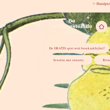
✨ Handpick
De GRATIS spiri-wiri broekzakbijbel!
Juwelen met intentie
Ritu