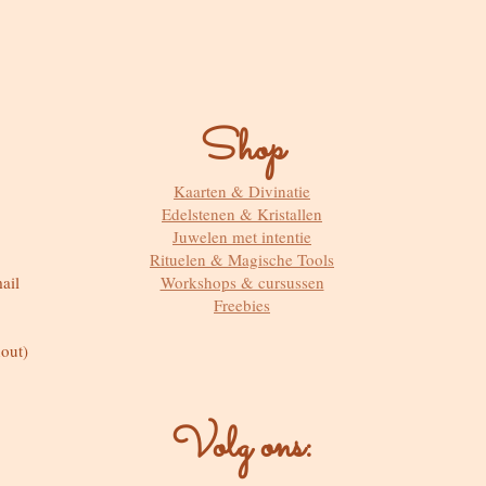
Shop
Kaarten & Divinatie
Edelstenen & Kristallen
Juwelen met intentie
Rituelen & Magische Tools
ail
Workshops & cursussen
Freebies
out)
Volg ons: