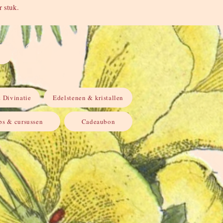
 stuk.
Inloggen
 Divinatie
Edelstenen & kristallen
s & cursussen
Cadeaubon