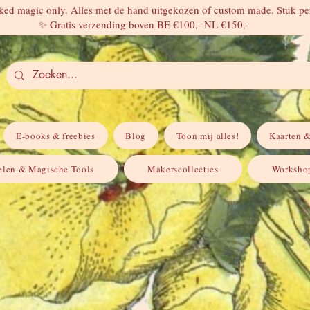
ed magic only. Alles met de hand uitgekozen of custom made. Stuk per
✨ Gratis verzending boven BE €100,- NL €150,-
E-books & freebies
Blog
Toon mij alles!
Kaarten &
elen & Magische Tools
Makerscollecties
Workshop