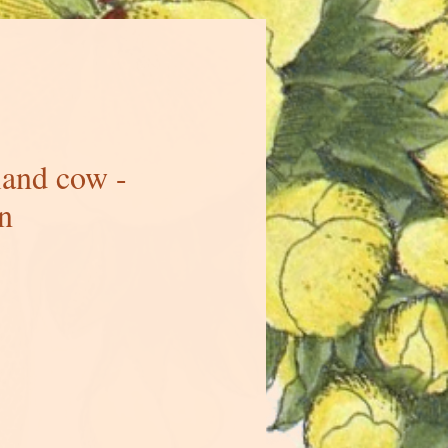
land cow -
n