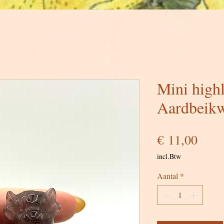
Mini high
Aardbeikw
Prijs
€ 11,00
incl.Btw
Aantal
*