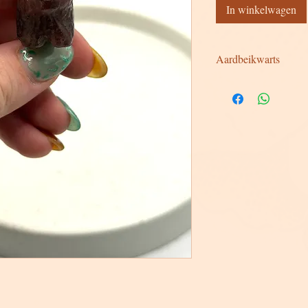
In winkelwagen
Aardbeikwarts
Aardbeikwarts draagt
emotionele heling.
Algemene werking:
Verbindt het hart met
en warmte.
Helpt bij het loslate
cultiveren van zelflie
Trekt positieve energ
geborgenheid.
Lichamelijke werki
Ondersteunt het hart 
Helpt bij huidklacht