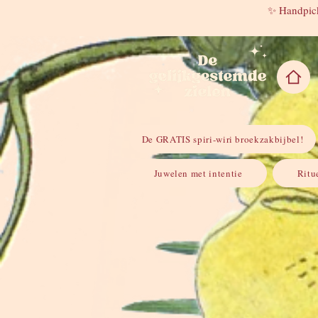
✨ Handpick
De GRATIS spiri-wiri broekzakbijbel!
Juwelen met intentie
Ritu