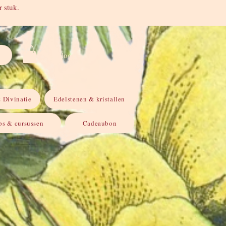
 stuk.
Inloggen
 Divinatie
Edelstenen & kristallen
s & cursussen
Cadeaubon