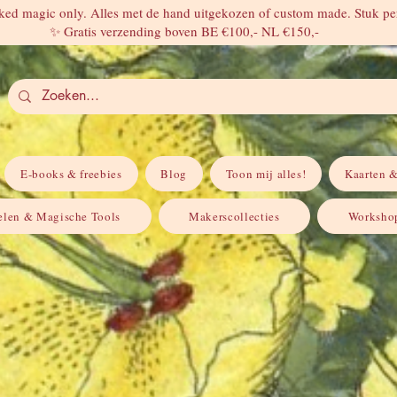
ed magic only. Alles met de hand uitgekozen of custom made. Stuk per
✨ Gratis verzending boven BE €100,- NL €150,-
E-books & freebies
Blog
Toon mij alles!
Kaarten &
elen & Magische Tools
Makerscollecties
Workshop