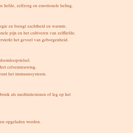
Versterkt de vitalitei
 liefde, zelfzorg en emotionele heling.
immuunsysteem.
Gebruik:
ergie en brengt zachtheid en warmte.
Draag als sieraad bij 
nele pijn en het cultiveren van zelfliefde.
meditatiestenen of le
ersterkt het gevoel van geborgenheid.
Verzorging:
edsomloopstelsel.
Kan op alle manieren
dert celvernieuwing.
steunt het immuunsysteem.
Chakra:
Hartchakra (4e)
ebruik als meditatiestenen of leg op het
Sterrenbeelden:
Leeuw, Kreeft
 en opgeladen worden.