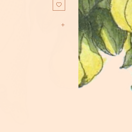
 de energie van liefde, zelfzorg en
 aardse energie en brengt zachtheid
n van emotionele pijn en het
fde.
ie aan en versterkt het gevoel van
ng:
en het bloedsomloopstelsel.
en en bevordert celvernieuwing.