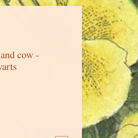
land cow -
arts