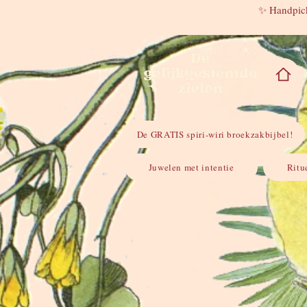
✨ Handpick
De GRATIS spiri-wiri broekzakbijbel!
Juwelen met intentie
Ritu