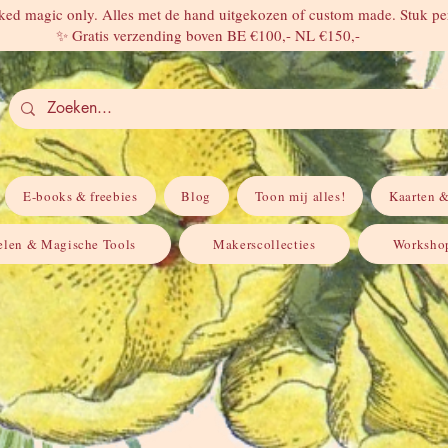
ed magic only. Alles met de hand uitgekozen of custom made. Stuk per
✨ Gratis verzending boven BE €100,- NL €150,-
E-books & freebies
Blog
Toon mij alles!
Kaarten &
elen & Magische Tools
Makerscollecties
Workshop