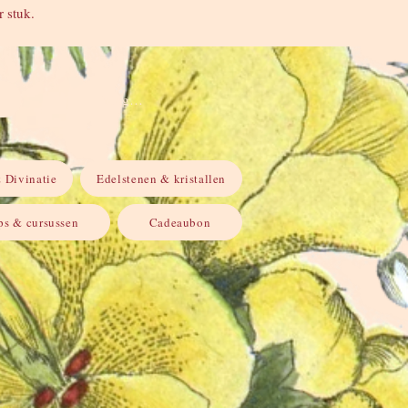
 stuk.
Inloggen
 Divinatie
Edelstenen & kristallen
s & cursussen
Cadeaubon