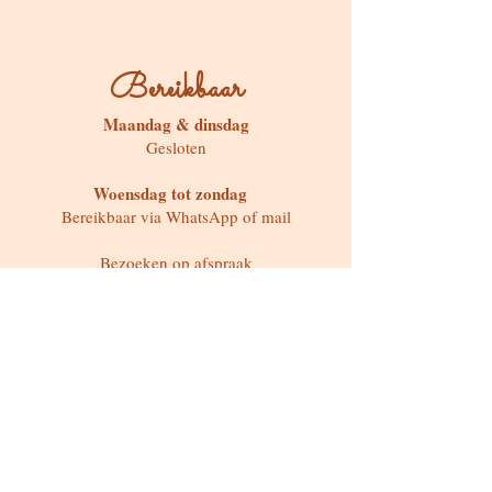
Bereikbaar
Maandag & dinsdag
Gesloten
Woensdag tot zondag
Bereikbaar via WhatsApp of mail
Bezoeken op afspraak
Stokstraat 65, Buken (Kampenhout)
Shop
Kaarten & Divinatie
Edelstenen & Kristallen
Juwelen met intentie
Rituelen & Magische Tools
Workshops & cursussen
Freebies