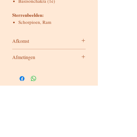
Basisonchakra (1e)
Sterrenbeelden:
Schorpioen, Ram
Afkomst
Amerika
Afmetingen
Zie variaties
Bereikbaar
Maandag & dinsdag
Gesloten
Woensdag tot zondag
Bereikbaar via WhatsApp of mail