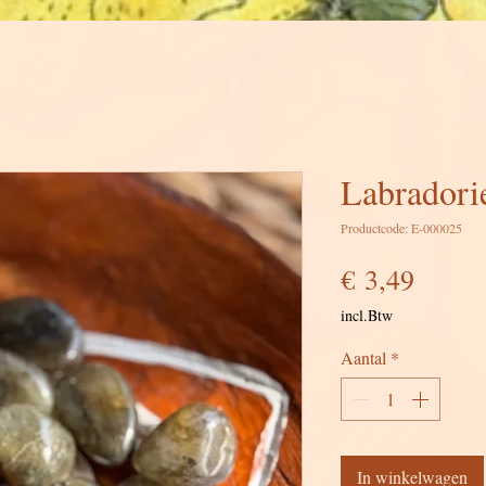
Labradori
Productcode: E-000025
Prijs
€ 3,49
incl.Btw
Aantal
*
In winkelwagen