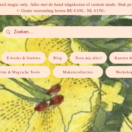
ed magic only. Alles met de hand uitgekozen of custom made. Stuk per
✨ Gratis verzending boven BE €100,- NL €150,-
E-books & freebies
Blog
Toon mij alles!
Kaarten &
elen & Magische Tools
Makerscollecties
Workshop