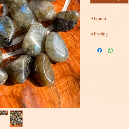
Afkomst
Madagascar
Afmeting
S