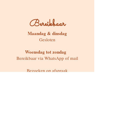
Bereikbaar
Maandag & dinsdag
Gesloten
Woensdag tot zondag
Bereikbaar via WhatsApp of mail
Bezoeken op afspraak
Stokstraat 65, Buken (Kampenhout)
Shop
Kaarten & Divinatie
Edelstenen & Kristallen
Juwelen met intentie
Rituelen & Magische Tools
Workshops & cursussen
Freebies