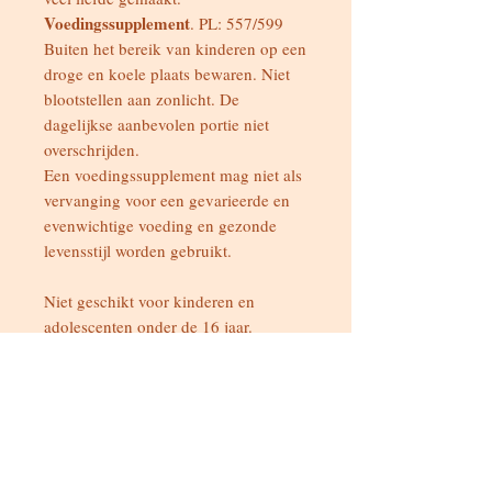
Voedingssupplement
. PL: 557/599
Buiten het bereik van kinderen op een
droge en koele plaats bewaren. Niet
blootstellen aan zonlicht. De
dagelijkse aanbevolen portie niet
overschrijden.
Een voedingssupplement mag niet als
vervanging voor een gevarieerde en
evenwichtige voeding en gezonde
levensstijl worden gebruikt.
Niet geschikt voor kinderen en
adolescenten onder de 16 jaar.
Als je zwanger bent, borstvoeding
geeft of medicatie gebruikt, zoek dan
eerst via deskundig advies of deze
kruidenbereiding geschikt is voor jou.