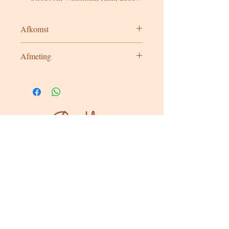
Afkomst
Mali
Afmeting
M
Bereikbaar
Maandag & dinsdag
Gesloten
Woensdag tot zondag
Bereikbaar via WhatsApp of mail
Bezoeken op afspraak
Stokstraat 65, Buken (Kampenhout)