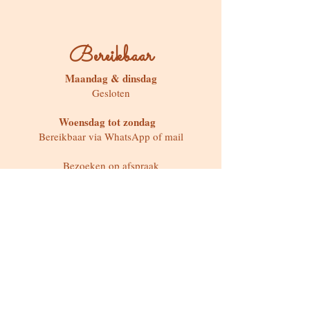
Bereikbaar
Maandag & dinsdag
Gesloten
Woensdag tot zondag
Bereikbaar via WhatsApp of mail
Bezoeken op afspraak
Stokstraat 65, Buken (Kampenhout)
Shop
Kaarten & Divinatie
Edelstenen & Kristallen
Juwelen met intentie
Rituelen & Magische Tools
Workshops & cursussen
Freebies