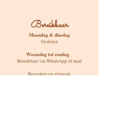
Bereikbaar
Maandag & dinsdag
Gesloten
Woensdag tot zondag
Bereikbaar via WhatsApp of mail
Bezoeken op afspraak
Stokstraat 65, Buken (Kampenhout)
Shop
Kaarten & Divinatie
Edelstenen & Kristallen
Juwelen met intentie
Rituelen & Magische Tools
Workshops & cursussen
Freebies