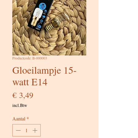
Productcode: B-000003
Gloeilampje 15-
watt E14
Prijs
€ 3,49
incl.Btw
Aantal
*