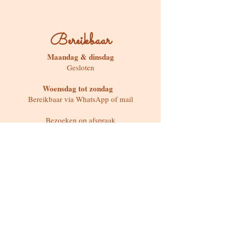
Bereikbaar
Maandag & dinsdag
Gesloten
Woensdag tot zondag
Bereikbaar via WhatsApp of mail
Bezoeken op afspraak
Stokstraat 65, Buken (Kampenhout)
Shop
Kaarten & Divinatie
Edelstenen & Kristallen
Juwelen met intentie
Rituelen & Magische Tools
Workshops & cursussen
Freebies