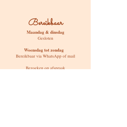
Bereikbaar
Maandag & dinsdag
Gesloten
Woensdag tot zondag
Bereikbaar via WhatsApp of mail
Bezoeken op afspraak
Stokstraat 65, Buken (Kampenhout)
Shop
Kaarten & Divinatie
Edelstenen & Kristallen
Juwelen met intentie
Rituelen & Magische Tools
Workshops & cursussen
Freebies