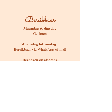
Bereikbaar
Maandag & dinsdag
Gesloten
Woensdag tot zondag
Bereikbaar via WhatsApp of mail
Bezoeken op afspraak
Stokstraat 65, Buken (Kampenhout)
Shop
Kaarten & Divinatie
Edelstenen & Kristallen
Juwelen met intentie
Rituelen & Magische Tools
Workshops & cursussen
Freebies