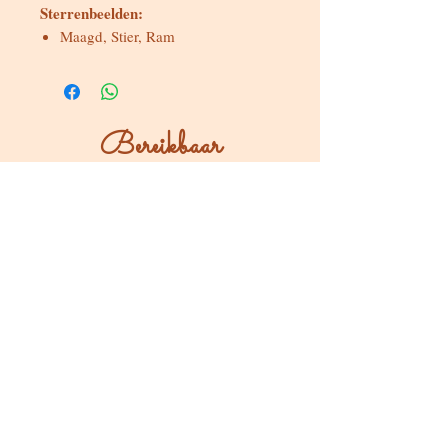
Sterrenbeelden:
Maagd, Stier, Ram
Bereikbaar
Maandag & dinsdag
Gesloten
Woensdag tot zondag
Bereikbaar via WhatsApp of mail
Bezoeken op afspraak
Stokstraat 65, Buken (Kampenhout)
Shop
Kaarten & Divinatie
Edelstenen & Kristallen
Juwelen met intentie