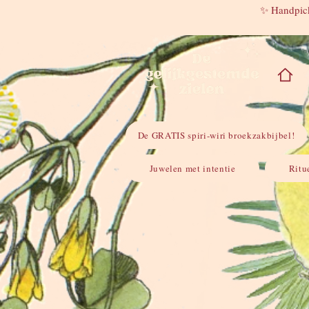
✨ Handpick
De GRATIS spiri-wiri broekzakbijbel!
Juwelen met intentie
Ritu