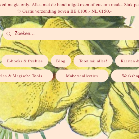
ed magic only. Alles met de hand uitgekozen of custom made. Stuk per
✨ Gratis verzending boven BE €100,- NL €150,-
E-books & freebies
Blog
Toon mij alles!
Kaarten &
elen & Magische Tools
Makerscollecties
Workshop