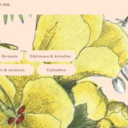
 stuk.
Inloggen
 Divinatie
Edelstenen & kristallen
s & cursussen
Cadeaubon