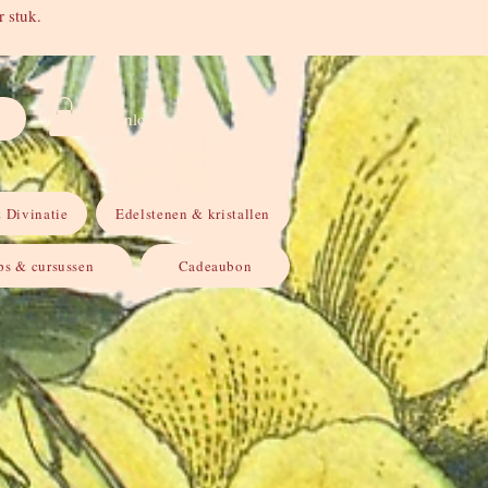
 stuk.
Inloggen
 Divinatie
Edelstenen & kristallen
s & cursussen
Cadeaubon