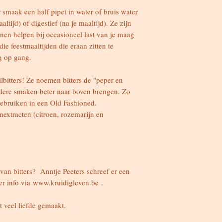
 smaak een half pipet in water of bruis water
aaltijd) of digestief (na je maaltijd). Ze zijn
nnen helpen bij occasioneel last van je maag
ie feestmaaltijden die eraan zitten te
g op gang.
lbitters! Ze noemen bitters de "peper en
ndere smaken beter naar boven brengen. Zo
 gebruiken in een Old Fashioned.
enextracten (citroen, rozemarijn en
van bitters? Anntje Peeters schreef er een
er info via www.kruidigleven.be .
t veel liefde gemaakt.