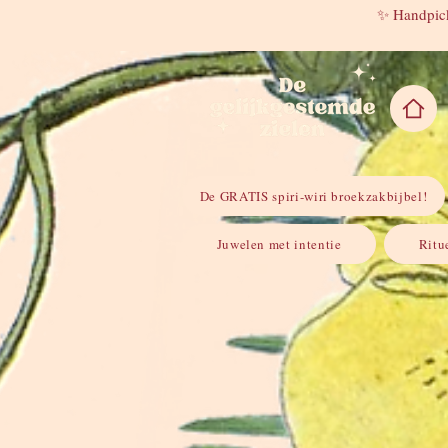
✨ Handpick
De GRATIS spiri-wiri broekzakbijbel!
Juwelen met intentie
Ritu