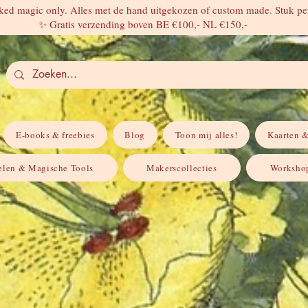
ed magic only. Alles met de hand uitgekozen of custom made. Stuk per
✨ Gratis verzending boven BE €100,- NL €150,-
E-books & freebies
Blog
Toon mij alles!
Kaarten &
elen & Magische Tools
Makerscollecties
Workshop