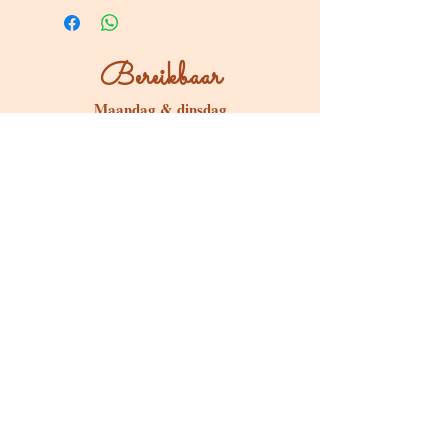
Bereikbaar
Maandag & dinsdag
Gesloten
Woensdag tot zondag
Bereikbaar via WhatsApp of mail
Bezoeken op afspraak
Stokstraat 65, Buken (Kampenhout)
Shop
Kaarten & Divinatie
Edelstenen & Kristallen
Juwelen met intentie
Rituelen & Magische Tools
Workshops & cursussen
Freebies