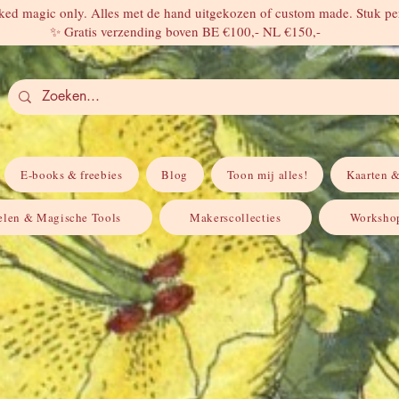
ed magic only. Alles met de hand uitgekozen of custom made. Stuk per
✨ Gratis verzending boven BE €100,- NL €150,-
E-books & freebies
Blog
Toon mij alles!
Kaarten &
elen & Magische Tools
Makerscollecties
Workshop