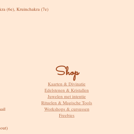
ra (6e), Kruinchakra (7e)
Shop
Kaarten & Divinatie
Edelstenen & Kristallen
Juwelen met intentie
Rituelen & Magische Tools
ail
Workshops & cursussen
Freebies
out)