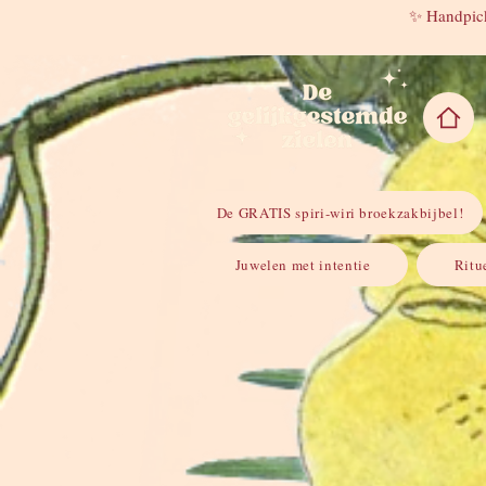
✨ Handpick
De GRATIS spiri-wiri broekzakbijbel!
Juwelen met intentie
Ritu