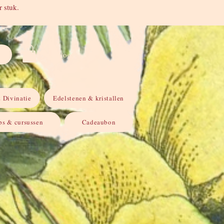
 stuk.
Inloggen
 Divinatie
Edelstenen & kristallen
s & cursussen
Cadeaubon