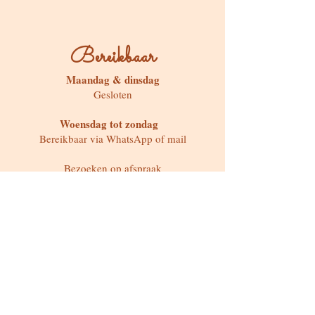
Bereikbaar
Maandag & dinsdag
Gesloten
Woensdag tot zondag
Bereikbaar via WhatsApp of mail
Bezoeken op afspraak
Stokstraat 65, Buken (Kampenhout)
Shop
Kaarten & Divinatie
Edelstenen & Kristallen
Juwelen met intentie
Rituelen & Magische Tools
Workshops & cursussen
Freebies