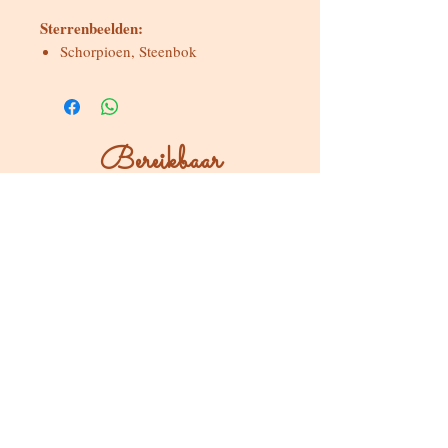
Sterrenbeelden:
Schorpioen, Steenbok
Bereikbaar
Maandag & dinsdag
Gesloten
Woensdag tot zondag
Bereikbaar via WhatsApp of mail
Bezoeken op afspraak
Stokstraat 65, Buken (Kampenhout)
Shop
Kaarten & Divinatie
Edelstenen & Kristallen