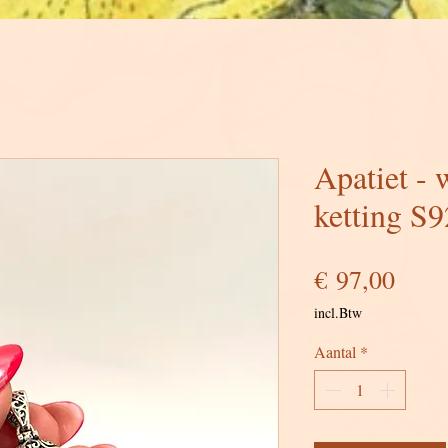
Apatiet - 
ketting S
Prijs
€ 97,00
incl.Btw
Aantal
*