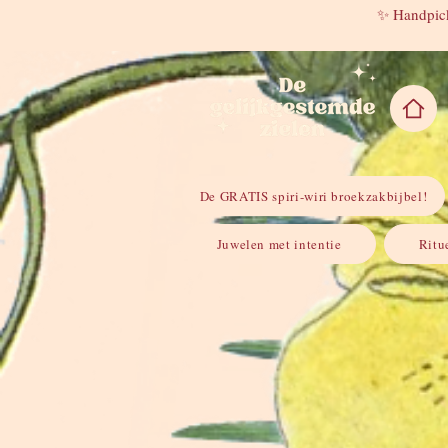
✨ Handpick
De GRATIS spiri-wiri broekzakbijbel!
Juwelen met intentie
Ritu