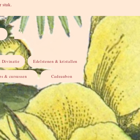
 stuk.
Inloggen
 Divinatie
Edelstenen & kristallen
s & cursussen
Cadeaubon