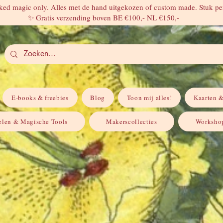
ed magic only. Alles met de hand uitgekozen of custom made. Stuk per
✨ Gratis verzending boven BE €100,- NL €150,-
E-books & freebies
Blog
Toon mij alles!
Kaarten &
elen & Magische Tools
Makerscollecties
Workshop