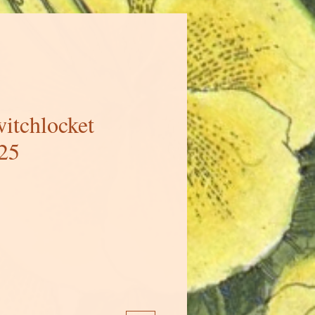
witchlocket
925