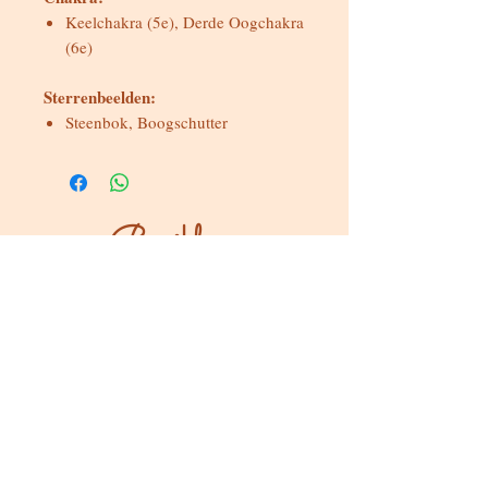
Keelchakra (5e), Derde Oogchakra
(6e)
Sterrenbeelden:
Steenbok, Boogschutter
Bereikbaar
Maandag & dinsdag
Gesloten
Woensdag tot zondag
Bereikbaar via WhatsApp of mail
Bezoeken op afspraak
Stokstraat 65, Buken (Kampenhout)
Shop