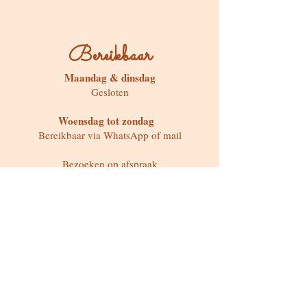
Bereikbaar
Maandag & dinsdag
Gesloten
Woensdag tot zondag
Bereikbaar via WhatsApp of mail
Bezoeken op afspraak
Stokstraat 65, Buken (Kampenhout)
Shop
Kaarten & Divinatie
Edelstenen & Kristallen
Juwelen met intentie
Rituelen & Magische Tools
Workshops & cursussen
Freebies