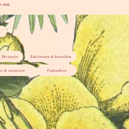
 stuk.
Inloggen
 Divinatie
Edelstenen & kristallen
s & cursussen
Cadeaubon