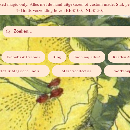
ed magic only. Alles met de hand uitgekozen of custom made. Stuk per
✨ Gratis verzending boven BE €100,- NL €150,-
E-books & freebies
Blog
Toon mij alles!
Kaarten &
elen & Magische Tools
Makerscollecties
Workshop