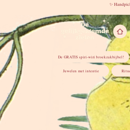
✨ Handpick
De GRATIS spiri-wiri broekzakbijbel!
Juwelen met intentie
Ritu