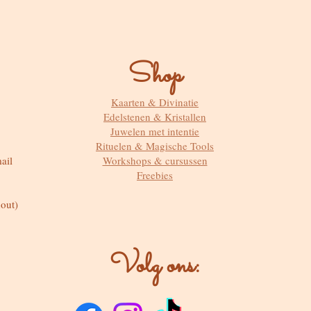
Shop
Kaarten & Divinatie
Edelstenen & Kristallen
Juwelen met intentie
Rituelen & Magische Tools
ail
Workshops & cursussen
Freebies
out)
Volg ons: