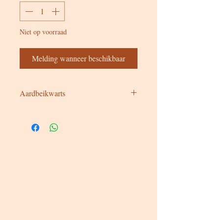
Niet op voorraad
Melding wanneer beschikbaar
Aardbeikwarts
Aardbeikwarts draagt de energie van
liefde, zelfzorg en emotionele heling.
Algemene werking:
Verbindt het hart met aardse energie
en brengt zachtheid en warmte.
Helpt bij het loslaten van emotionele
pijn en het cultiveren van zelfliefde.
Trekt positieve energie aan en
versterkt het gevoel van